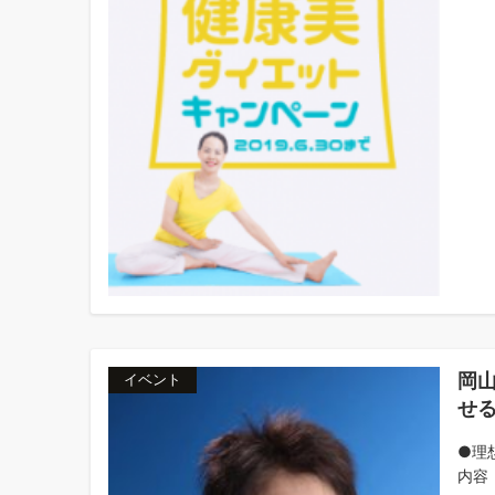
岡
イベント
せる
●理
内容：