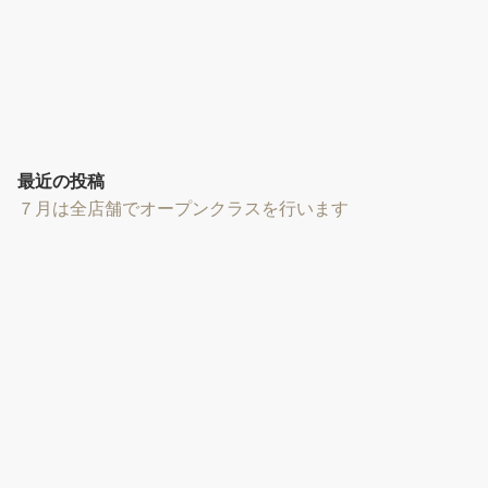
最近の投稿
７月は全店舗でオープンクラスを行います
ダンワールド イルチブレインヨガ矢賀スタジオ 映画
LOVE HEALS 上映会 & 共生のお茶と水昇火降体験会
のお知らせ！
いよいよ開催!「脳教育フェスティバル」エイジレスな脳
と体づくり
ダンワールド イルチブレインヨガ岡山スタジオのワーク
ショップ！いつまでも歩ける体をつくる「筋テク」
エイジレス体験会