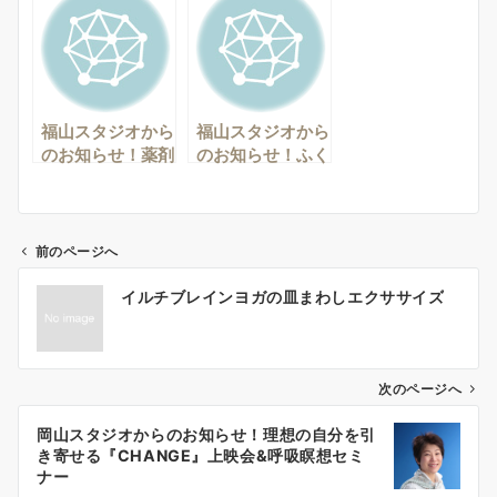
上映会＆引き寄せ
脳のお話と健康ヨ
の法則実践セミナ
ガ体操」
ー
福山スタジオから
福山スタジオから
のお知らせ！薬剤
のお知らせ！ふく
師が伝える 腸ほ
やま市民健康講
ぐし健康講座
座 ～薬剤師が
伝える 呼吸法を
学ぶ健康講座～
前のページへ
投
イルチブレインヨガの皿まわしエクササイズ
稿
ナ
ビ
ゲ
次のページへ
ー
岡山スタジオからのお知らせ！理想の自分を引
シ
き寄せる『CHANGE』上映会&呼吸瞑想セミ
ョ
ナー