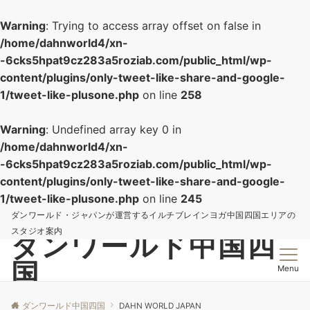
Warning
: Trying to access array offset on false in
/home/dahnworld4/xn-
-6cks5hpat9cz283a5roziab.com/public_html/wp-
content/plugins/only-tweet-like-share-and-google-
1/tweet-like-plusone.php
on line
258
Warning
: Undefined array key 0 in
/home/dahnworld4/xn-
-6cks5hpat9cz283a5roziab.com/public_html/wp-
content/plugins/only-tweet-like-share-and-google-
1/tweet-like-plusone.php
on line
245
ダンワールド・ジャパンが運営するイルチブレインヨガ中国四国エリアの
スタジオ案内
ダンワールド中国四
国
Menu
ダンワールド中国四国
DAHN WORLD JAPAN