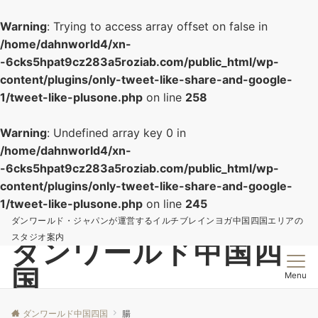
Warning
: Trying to access array offset on false in
/home/dahnworld4/xn-
-6cks5hpat9cz283a5roziab.com/public_html/wp-
content/plugins/only-tweet-like-share-and-google-
1/tweet-like-plusone.php
on line
258
Warning
: Undefined array key 0 in
/home/dahnworld4/xn-
-6cks5hpat9cz283a5roziab.com/public_html/wp-
content/plugins/only-tweet-like-share-and-google-
1/tweet-like-plusone.php
on line
245
ダンワールド・ジャパンが運営するイルチブレインヨガ中国四国エリアの
スタジオ案内
ダンワールド中国四
国
Menu
ダンワールド中国四国
腸