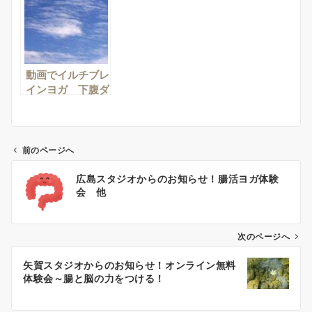
動画でイルチブレ
インヨガ 下腹ダ
イエットに足上げ
腹筋
前のページへ
投
広島スタジオからのお知らせ！腸活ヨガ体験
稿
会 他
ナ
ビ
ゲ
次のページへ
ー
矢賀スタジオからのお知らせ！オンライン無料
シ
体験会～腸と脳の力をつける！
ョ
ン