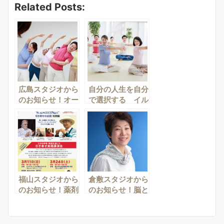
Related Posts:
広島スタジオから
自分の人生を自分
のお知らせ！オー
で選択する イル
ラからセルフマネ
チブレインヨガを
ジメント 他
体験してみません
か？
福山スタジオから
倉敷スタジオから
のお知らせ！薬剤
のお知らせ！脳と
師が伝える「腸と
腸すっきりヨガ～
脳のお話と健康ヨ
BHPワークショ
ガ体操」
ップ～ 他