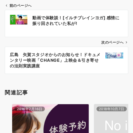
前のページへ
投
動画で体験談！[イルチブレインヨガ] 感情に
稿
振り回されていた私が!
ナ
ビ
ゲ
次のページへ
ー
広島 矢賀スタジオからのお知らせ！ドキュメ
シ
ンタリー映画「CHANGE」上映会＆引き寄せ
ョ
の法則実践講座
ン
関連記事
2018年2月16日
2018年10月7日